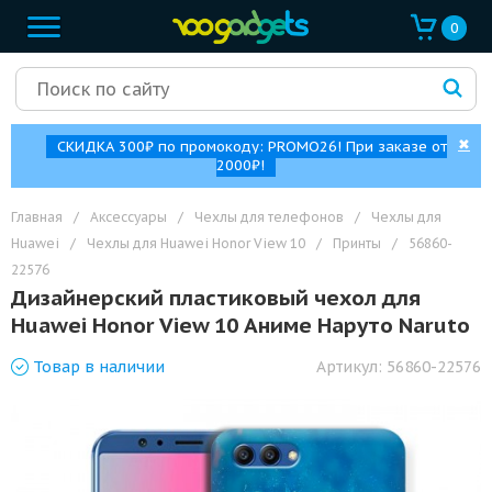
0
✖
СКИДКА 300₽ по промокоду: PROMO26! При заказе от
2000₽!
Главная
/
Аксессуары
/
Чехлы для телефонов
/
Чехлы для
Huawei
/
Чехлы для Huawei Honor View 10
/
Принты
/
56860-
22576
Дизайнерский пластиковый чехол для
Huawei Honor View 10 Аниме Наруто Naruto
Товар
в наличии
Артикул:
56860-22576