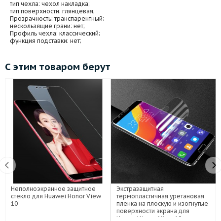
тип чехла
: чехол накладка;
тип поверхности
: глянцевая;
Прозрачность
: транспарентный;
нескользящие грани
: нет;
Профиль чехла
: классический;
функция подставки
: нет;
С этим товаром берут
Неполноэкранное защитное
Экстразащитная
стекло для Huawei Honor View
термопластичная уретановая
10
пленка на плоскую и изогнутые
поверхности экрана для
Huawei Honor View 10