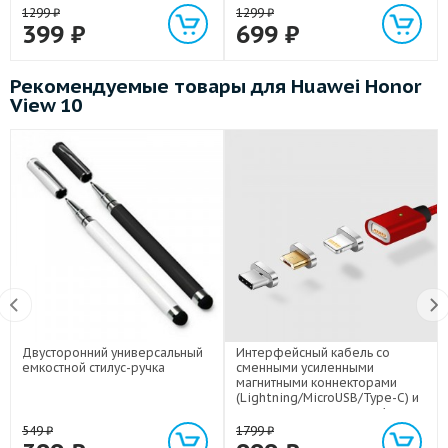
1299
₽
1299
₽
399
₽
699
₽
Рекомендуемые товары для Huawei Honor
View 10
Двусторонний универсальный
Интерфейсный кабель со
емкостной стилус-ручка
сменными усиленными
магнитными коннекторами
(Lightning/MicroUSB/Type-C) и
световым индикатором 1м
549
₽
1799
₽