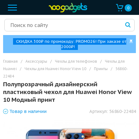
0
✖
СКИДКА 300₽ по промокоду: PROMO26! При заказе от
2000₽!
Главная
/
Аксессуары
/
Чехлы для телефонов
/
Чехлы для
Huawei
/
Чехлы для Huawei Honor View 10
/
Принты
/
56860-
22484
Полупрозрачный дизайнерский
пластиковый чехол для Huawei Honor View
10 Модный принт
Товар
в наличии
Артикул:
56860-22484