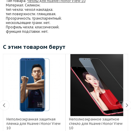
Тип товара:
Чехлы для Huawei Honor View 10
Материал
: Силикон;
тип чехла
: чехол накладка;
тип поверхности
: глянцевая;
Прозрачность
: транспарентный;
нескользящие грани
: нет;
Профиль чехла
: классический;
функция подставки
: нет;
С этим товаром берут
Неполноэкранная защитная
Неполноэкранное защитное
пленка для Huawei Honor View
стекло для Huawei Honor View
10
10