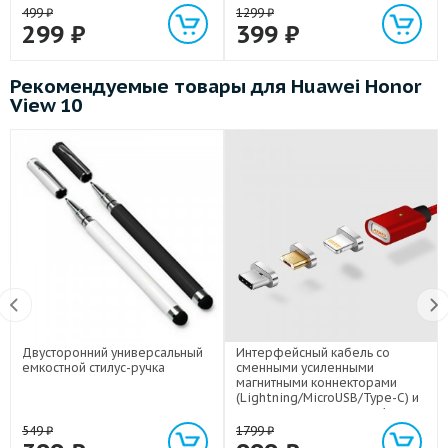
499
₽
1299
₽
299
₽
399
₽
Рекомендуемые товары для Huawei Honor
View 10
Двусторонний универсальный
Интерфейсный кабель со
емкостной стилус-ручка
сменными усиленными
магнитными коннекторами
(Lightning/MicroUSB/Type-C) и
световым индикатором 1м
549
₽
1799
₽