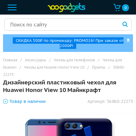
0
✖
СКИДКА 300₽ по промокоду: PROMO26! При заказе от
2000₽!
Главная
/
Аксессуары
/
Чехлы для телефонов
/
Чехлы для
Huawei
/
Чехлы для Huawei Honor View 10
/
Принты
/
56860-
22273
Дизайнерский пластиковый чехол для
Huawei Honor View 10 Майнкрафт
Товар
в наличии
Артикул:
56860-22273