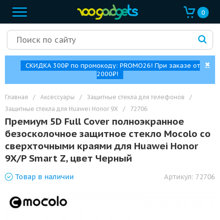
0
✖
СКИДКА 300₽ по промокоду: PROMO26! При заказе от
2000₽!
Главная
/
Аксессуары
/
Защитные стекла для телефонов
/
Защитные стекла для Huawei Honor 9X
/
72706
Премиум 5D Full Cover полноэкранное
безосколочное защитное стекло Mocolo со
сверхточными краями для Huawei Honor
9X/P Smart Z, цвет Черный
Товар
в наличии
Артикул:
72706