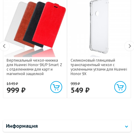
Вертикальный чехол-книжка
Силиконовый глянцевый
для Huawei Honor 9X/P Smart Z
транспарентный чехол с
с отделениями для карт и
усиленными углами для Huawei
магнитной защелкой
Honor 9X
1549
₽
999
₽
999
₽
549
₽
Информация