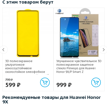
С этим товаром берут
3D полноэкранное
Улучшенное чувствительное 3D
ультратонкое
полноэкранное защитное
износоустойчивое
стекло Pinwuyo для Huawei
сколостойкое олеофобное
Honor 9X/P Smart Z
защитное стекло для Huawei P
Smart Z/Huawei Honor 9X
799
₽
599
₽
999
₽
Рекомендуемые товары для Huawei Honor
9X