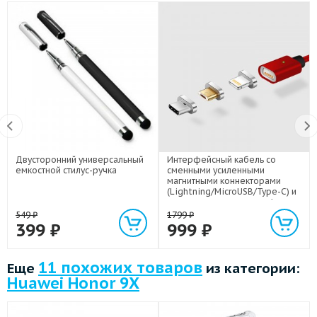
Двусторонний универсальный
Интерфейсный кабель со
емкостной стилус-ручка
сменными усиленными
магнитными коннекторами
(Lightning/MicroUSB/Type-C) и
световым индикатором 1м
549
₽
1799
₽
399
₽
999
₽
11 похожих товаров
Еще
из категории:
Huawei Honor 9X