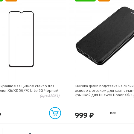
экранное защитное стекло для
Книжка флип подставка на сили
nor X6/X8 5G/70 Lite 5G Черный
основе с отсеком для карт с маг
крышкой для Huawei Honor X6/X8
(арт:82061)
5G Черный
₽
999
₽
или