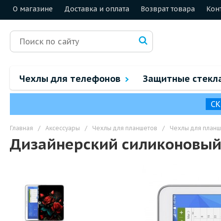
О магазине
Доставка и оплата
Возврат товара
Кон
Чехлы для телефонов
Защитные стекл
СК
Главная
/
Аксессуары
/
Чехлы для планшетов
/
Чехлы для план
Дизайнерский силиконовый 