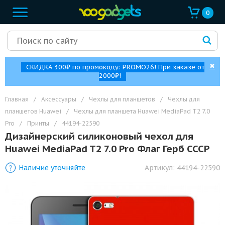
0
✖
СКИДКА 300₽ по промокоду: PROMO26! При заказе от
2000₽!
Главная
/
Аксессуары
/
Чехлы для планшетов
/
Чехлы для
планшетов Huawei
/
Чехлы для планшета Huawei MediaPad T2 7.0
Pro
/
Принты
/
44194-22590
Дизайнерский силиконовый чехол для
Huawei MediaPad T2 7.0 Pro Флаг Герб СССР
Наличие уточняйте
Артикул:
44194-22590