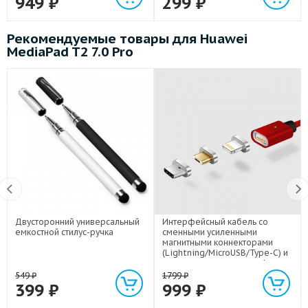
949
₽
299
₽
Рекомендуемые товары для Huawei
MediaPad T2 7.0 Pro
Двусторонний универсальный
Интерфейсный кабель со
емкостной стилус-ручка
сменными усиленными
магнитными коннекторами
(Lightning/MicroUSB/Type-C) и
световым индикатором 1м
549
₽
1799
₽
399
₽
999
₽