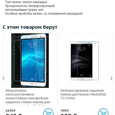
Тип чехла
: чехол накладка;
Прозрачность
: полупрозрачный;
нескользящие грани
: нет;
Особые свойства чехла
: со стеклянной накладкой;
С этим товаром берут
Ультратонкое
Неполноэкранная защитная
износоустойчивое
пленка для Huawei MediaPad
сколостойкое олеофобное
T2 7.0 Pro
защитное стекло-пленка для
Huawei MediaPad T2 7.0 Pro
1199
₽
499
₽