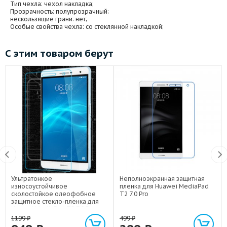
Тип чехла
: чехол накладка;
Прозрачность
: полупрозрачный;
нескользящие грани
: нет;
Особые свойства чехла
: со стеклянной накладкой;
С этим товаром берут
Ультратонкое
Неполноэкранная защитная
износоустойчивое
пленка для Huawei MediaPad
сколостойкое олеофобное
T2 7.0 Pro
защитное стекло-пленка для
Huawei MediaPad T2 7.0 Pro
1199
₽
499
₽