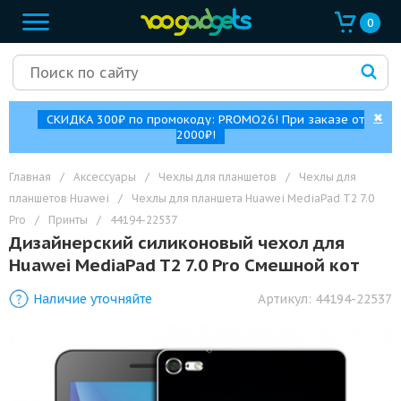
0
✖
СКИДКА 300₽ по промокоду: PROMO26! При заказе от
2000₽!
Главная
/
Аксессуары
/
Чехлы для планшетов
/
Чехлы для
планшетов Huawei
/
Чехлы для планшета Huawei MediaPad T2 7.0
Pro
/
Принты
/
44194-22537
Дизайнерский силиконовый чехол для
Huawei MediaPad T2 7.0 Pro Смешной кот
Наличие уточняйте
Артикул:
44194-22537