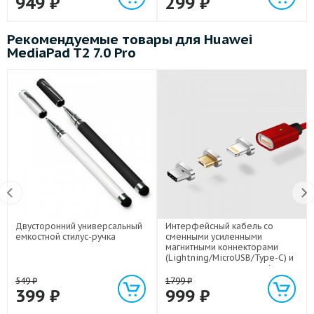
949
₽
299
₽
Рекомендуемые товары для Huawei
MediaPad T2 7.0 Pro
Двусторонний универсальный
Интерфейсный кабель со
емкостной стилус-ручка
сменными усиленными
магнитными коннекторами
(Lightning/MicroUSB/Type-C) и
световым индикатором 1м
549
₽
1799
₽
399
₽
999
₽