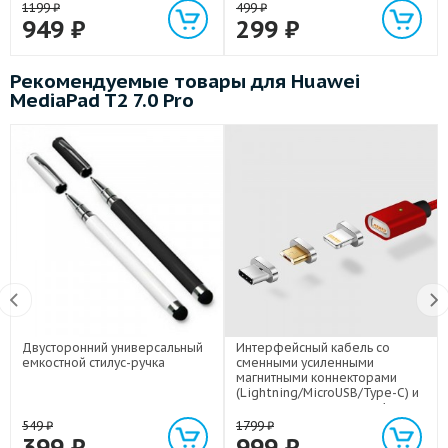
1199
₽
499
₽
949
₽
299
₽
Рекомендуемые товары для Huawei
MediaPad T2 7.0 Pro
Двусторонний универсальный
Интерфейсный кабель со
емкостной стилус-ручка
сменными усиленными
магнитными коннекторами
(Lightning/MicroUSB/Type-C) и
световым индикатором 1м
549
₽
1799
₽
399
₽
999
₽