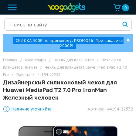
0
✖
СКИДКА 300₽ по промокоду: PROMO26! При заказе от
2000₽!
Главная
/
Аксессуары
/
Чехлы для планшетов
/
Чехлы для
планшетов Huawei
/
Чехлы для планшета Huawei MediaPad T2 7.0
Pro
/
Принты
/
44194-22532
Дизайнерский силиконовый чехол для
Huawei MediaPad T2 7.0 Pro IronMan
Железный человек
Наличие уточняйте
Артикул:
44194-22532