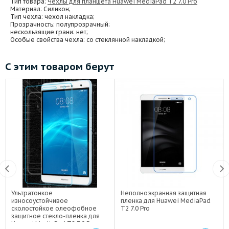
Тип товара:
Чехлы для планшета Huawei MediaPad T2 7.0 Pro
Материал
: Силикон;
Тип чехла
: чехол накладка;
Прозрачность
: полупрозрачный;
нескользящие грани
: нет;
Особые свойства чехла
: со стеклянной накладкой;
С этим товаром берут
Ультратонкое
Неполноэкранная защитная
износоустойчивое
пленка для Huawei MediaPad
сколостойкое олеофобное
T2 7.0 Pro
защитное стекло-пленка для
Huawei MediaPad T2 7.0 Pro