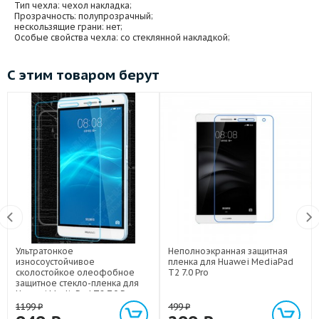
Тип чехла
: чехол накладка;
Прозрачность
: полупрозрачный;
нескользящие грани
: нет;
Особые свойства чехла
: со стеклянной накладкой;
С этим товаром берут
Ультратонкое
Неполноэкранная защитная
износоустойчивое
пленка для Huawei MediaPad
сколостойкое олеофобное
T2 7.0 Pro
защитное стекло-пленка для
Huawei MediaPad T2 7.0 Pro
1199
₽
499
₽