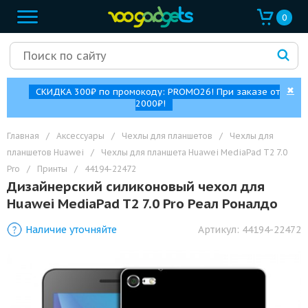
0
✖
СКИДКА 300₽ по промокоду: PROMO26! При заказе от
2000₽!
Главная
/
Аксессуары
/
Чехлы для планшетов
/
Чехлы для
планшетов Huawei
/
Чехлы для планшета Huawei MediaPad T2 7.0
Pro
/
Принты
/
44194-22472
Дизайнерский силиконовый чехол для
Huawei MediaPad T2 7.0 Pro Реал Роналдо
Наличие уточняйте
Артикул:
44194-22472