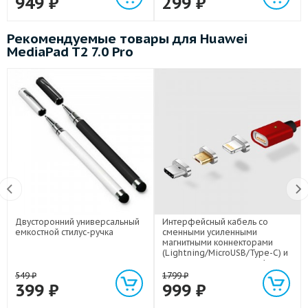
949
₽
299
₽
Рекомендуемые товары для Huawei
MediaPad T2 7.0 Pro
Двусторонний универсальный
Интерфейсный кабель со
емкостной стилус-ручка
сменными усиленными
магнитными коннекторами
(Lightning/MicroUSB/Type-C) и
световым индикатором 1м
549
₽
1799
₽
399
₽
999
₽