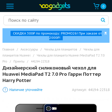
0
✖
СКИДКА 300₽ по промокоду: PROMO26! При заказе от
2000₽!
Главная
/
Аксессуары
/
Чехлы для планшетов
/
Чехлы для
планшетов Huawei
/
Чехлы для планшета Huawei MediaPad T2 7.0
Pro
/
Принты
/
44194-22318
Дизайнерский силиконовый чехол для
Huawei MediaPad T2 7.0 Pro Гарри Поттер
Harry Potter
Наличие уточняйте
Артикул:
44194-22318