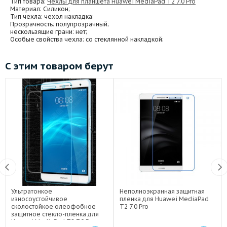
Тип товара:
Чехлы для планшета Huawei MediaPad T2 7.0 Pro
Материал
: Силикон;
Тип чехла
: чехол накладка;
Прозрачность
: полупрозрачный;
нескользящие грани
: нет;
Особые свойства чехла
: со стеклянной накладкой;
С этим товаром берут
Ультратонкое
Неполноэкранная защитная
износоустойчивое
пленка для Huawei MediaPad
сколостойкое олеофобное
T2 7.0 Pro
защитное стекло-пленка для
Huawei MediaPad T2 7.0 Pro