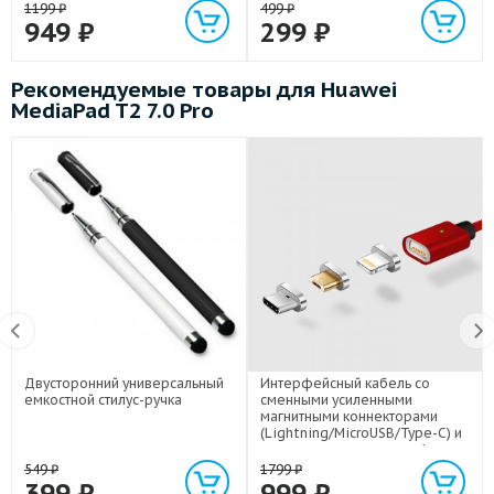
1199
₽
499
₽
949
₽
299
₽
Рекомендуемые товары для Huawei
MediaPad T2 7.0 Pro
Двусторонний универсальный
Интерфейсный кабель со
емкостной стилус-ручка
сменными усиленными
магнитными коннекторами
(Lightning/MicroUSB/Type-C) и
световым индикатором 1м
549
₽
1799
₽
399
₽
999
₽