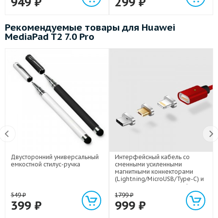
949
₽
299
₽
Рекомендуемые товары для Huawei
MediaPad T2 7.0 Pro
Двусторонний универсальный
Интерфейсный кабель со
емкостной стилус-ручка
сменными усиленными
магнитными коннекторами
(Lightning/MicroUSB/Type-C) и
световым индикатором 1м
549
₽
1799
₽
399
₽
999
₽