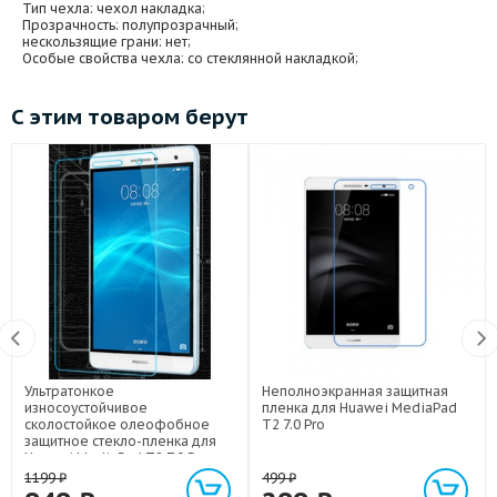
Тип чехла
: чехол накладка;
Прозрачность
: полупрозрачный;
нескользящие грани
: нет;
Особые свойства чехла
: со стеклянной накладкой;
С этим товаром берут
Ультратонкое
Неполноэкранная защитная
износоустойчивое
пленка для Huawei MediaPad
сколостойкое олеофобное
T2 7.0 Pro
защитное стекло-пленка для
Huawei MediaPad T2 7.0 Pro
1199
₽
499
₽