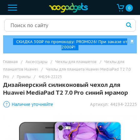
0
✖
СКИДКА 300₽ по промокоду: PROMO26! При заказе от
2000₽!
Главная
/
Аксессуары
/
Чехлы для планшетов
/
Чехлы для
планшетов Huawei
/
Чехлы для планшета Huawei MediaPad T2 7.0
Pro
/
Принты
/
44194-22225
Дизайнерский силиконовый чехол для
Huawei MediaPad T2 7.0 Pro синий мрамор
Наличие уточняйте
Артикул:
44194-22225