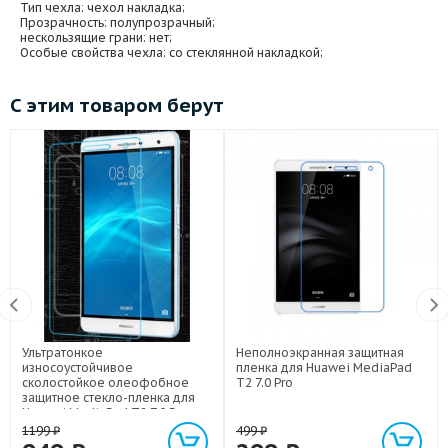
Тип чехла
: чехол накладка;
Прозрачность
: полупрозрачный;
нескользящие грани
: нет;
Особые свойства чехла
: со стеклянной накладкой;
С этим товаром берут
Ультратонкое
Неполноэкранная защитная
износоустойчивое
пленка для Huawei MediaPad
сколостойкое олеофобное
T2 7.0 Pro
защитное стекло-пленка для
Huawei MediaPad T2 7.0 Pro
1199
₽
499
₽