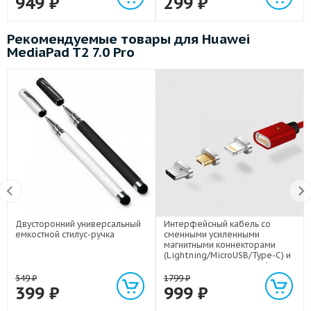
949
₽
299
₽
Рекомендуемые товары для Huawei
MediaPad T2 7.0 Pro
Двусторонний универсальный
Интерфейсный кабель со
емкостной стилус-ручка
сменными усиленными
магнитными коннекторами
(Lightning/MicroUSB/Type-C) и
световым индикатором 1м
549
₽
1799
₽
399
₽
999
₽