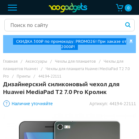
0
✖
СКИДКА 300₽ по промокоду: PROMO26! При заказе от
2000₽!
Главная
/
Аксессуары
/
Чехлы для планшетов
/
Чехлы для
планшетов Huawei
/
Чехлы для планшета Huawei MediaPad T2 7.0
Pro
/
Принты
/
44194-22111
Дизайнерский силиконовый чехол для
Huawei MediaPad T2 7.0 Pro Кролик
Наличие уточняйте
Артикул:
44194-22111