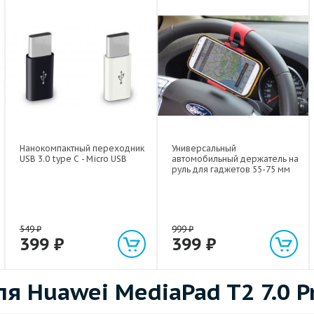
Нанокомпактный переходник
Универсальный
USB 3.0 type C - Micro USB
автомобильный держатель на
руль для гаджетов 55-75 мм
549
₽
999
₽
399
₽
399
₽
 Huawei MediaPad T2 7.0 P