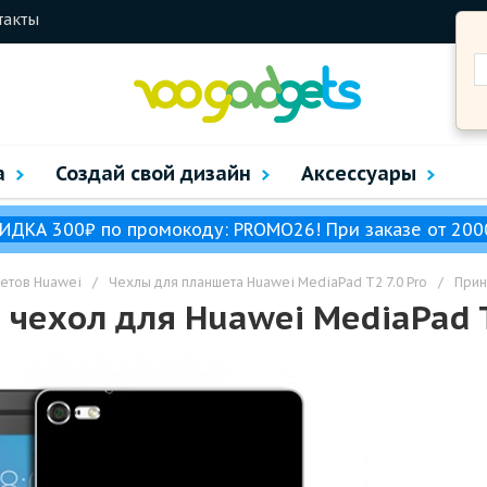
такты
а
Создай свой дизайн
Аксессуары
ИДКА 300₽ по промокоду: PROMO26! При заказе от 200
етов Huawei
/
Чехлы для планшета Huawei MediaPad T2 7.0 Pro
/
Прин
чехол для Huawei MediaPad T