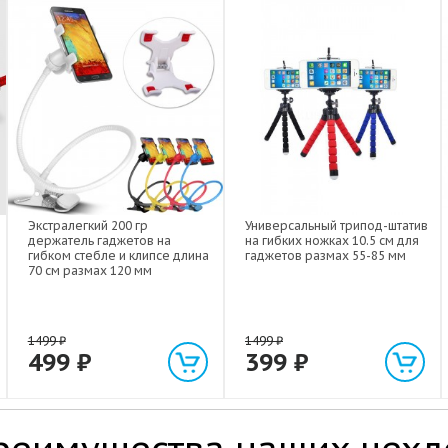
Экстралегкий 200 гр
Универсальный трипод-штатив
держатель гаджетов на
на гибких ножках 10.5 см для
гибком стебле и клипсе длина
гаджетов размах 55-85 мм
70 см размах 120 мм
1499
₽
1499
₽
499
₽
399
₽