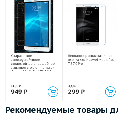
Ультратонкое
Неполноэкранная защитная
износоустойчивое
пленка для Huawei MediaPad
сколостойкое олеофобное
T2 7.0 Pro
защитное стекло-пленка для
Huawei MediaPad T2 7.0 Pro
1199
₽
499
₽
949
₽
299
₽
Рекомендуемые товары для