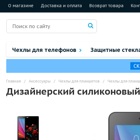
О магазине
Доставка и оплата
Возврат товара
Кон
Чехлы для телефонов
Защитные стекл
СК
Главная
/
Аксессуары
/
Чехлы для планшетов
/
Чехлы для планш
Дизайнерский силиконовый 