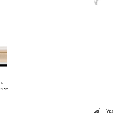
ть
леем
Уд