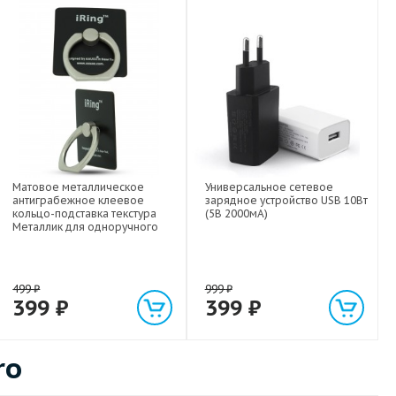
Матовое металлическое
Универсальное сетевое
антиграбежное клеевое
зарядное устройство USB 10Вт
кольцо-подставка текстура
(5В 2000мА)
Металлик для одноручного
управления гаджетом
499
₽
999
₽
399
₽
399
₽
ro