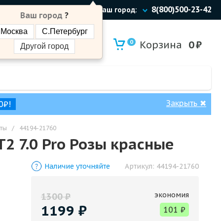
8(800)500-23-42
Ваш город:
Ваш город
?
Москва
С.Петербург
0
Корзина
0
₽
Другой город
Закрыть
✖
0₽!
ты
/
44194-21760
2 7.0 Pro Розы красные
Наличие уточняйте
Артикул:
44194-21760
экономия
1300
₽
1199
₽
101
₽