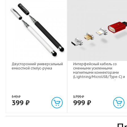
Двусторонний универсальный
Интерфейсный кабель со
емкостной стилус-ручка
сменными усиленными
магнитными коннекторами
(Lightning/MicroUSB/Type-C) и
световым индикатором 1м
549
₽
1799
₽
399
₽
999
₽