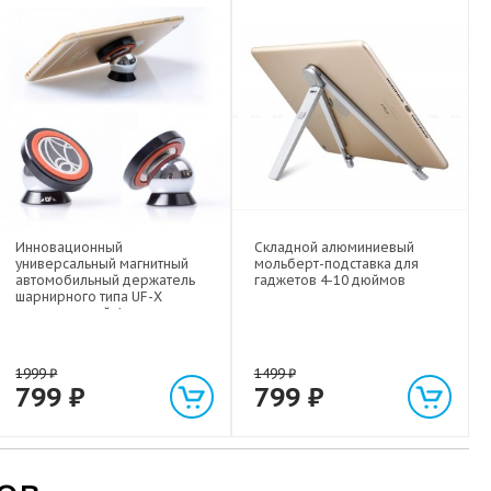
Инновационный
Складной алюминиевый
универсальный магнитный
мольберт-подставка для
автомобильный держатель
гаджетов 4-10 дюймов
шарнирного типа UF-X
экстрасильной фиксации для
любых гаджетов
(смартфонов, планшетов) до 1
кг
1999
₽
1499
₽
799
₽
799
₽