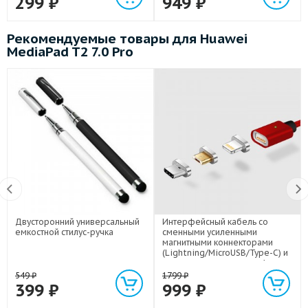
299
₽
949
₽
Рекомендуемые товары для Huawei
MediaPad T2 7.0 Pro
Двусторонний универсальный
Интерфейсный кабель со
емкостной стилус-ручка
сменными усиленными
магнитными коннекторами
(Lightning/MicroUSB/Type-C) и
световым индикатором 1м
549
₽
1799
₽
399
₽
999
₽