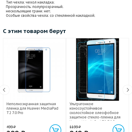
Тип чехла
: чехол накладка;
Прозрачность
: полупрозрачный;
нескользящие грани
: нет;
Особые свойства чехла
: со стеклянной накладкой;
С этим товаром берут
Неполноэкранная защитная
Ультратонкое
пленка для Huawei MediaPad
износоустойчивое
T2 7.0 Pro
сколостойкое олеофобное
защитное стекло-пленка для
Huawei MediaPad T2 7.0 Pro
499
₽
1199
₽