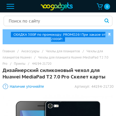
0
✖
СКИДКА 300₽ по промокоду: PROMO26! При заказе от
2000₽!
Главная
/
Аксессуары
/
Чехлы для планшетов
/
Чехлы для
планшетов Huawei
/
Чехлы для планшета Huawei MediaPad T2 7.0
Pro
/
Принты
/
44194-21720
Дизайнерский силиконовый чехол для
Huawei MediaPad T2 7.0 Pro Скелет карты
Наличие уточняйте
Артикул:
44194-21720